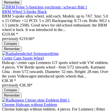
Remember
BRM Wheel 5-Spoke Black
BRM 5-spoke alloy wheel, sold each. Models: up to 7/67. Size: 5.0
x 15 Offset: +12 PCD: 5 x 205 Backspacing: 8.73 cm. Bolts: M12 x
1.5 (article 2508). Good news for old-school enthusiasts: the BRM
wheel is back. It was introduced in the...
€219.66 *
previously €219.66*
Compare
Remember
Center Caps Sports Wheel
Hubcap / centre caps Lemmerz GT sports wheel with VW emblem.
4 pieces. VW Beetle sports wheel - from 5/72 onwards. Karmann
Ghia - from 5/72 onwards. Diameter: 52 mm. Height: 28 mm. Over
the years Volkswagen introduced sports wheels that...
€38.38 *
previously €38.38*
Compare
Remember
Chrome Hubcaps without Emblem
Chrome hubcaps without emblem. 4 pieces. For Lemmerz | Ritter