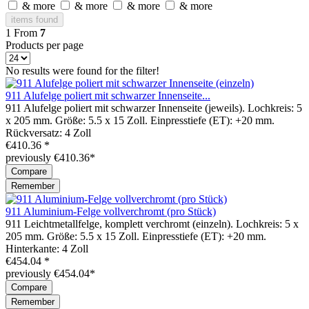
& more
& more
& more
& more
items found
1
From
7
Products per page
No results were found for the filter!
911 Alufelge poliert mit schwarzer Innenseite...
911 Alufelge poliert mit schwarzer Innenseite (jeweils). Lochkreis: 5
x 205 mm. Größe: 5.5 x 15 Zoll. Einpresstiefe (ET): +20 mm.
Rückversatz: 4 Zoll
€410.36 *
previously €410.36*
Compare
Remember
911 Aluminium-Felge vollverchromt (pro Stück)
911 Leichtmetallfelge, komplett verchromt (einzeln). Lochkreis: 5 x
205 mm. Größe: 5.5 x 15 Zoll. Einpresstiefe (ET): +20 mm.
Hinterkante: 4 Zoll
€454.04 *
previously €454.04*
Compare
Remember