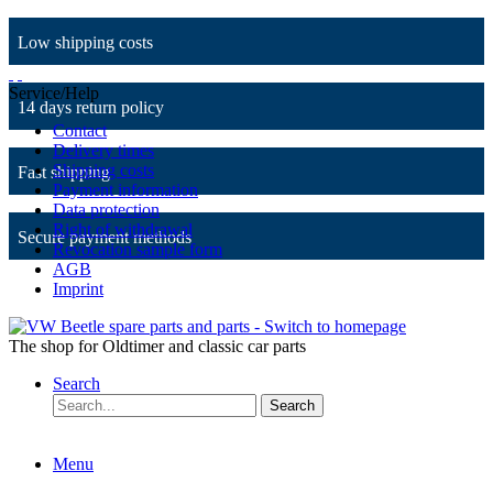
Low shipping costs
Service/Help
14 days return policy
Contact
Delivery times
Shipping costs
Fast shipping
Payment information
Data protection
Right of withdrawal
Secure payment methods
Revocation sample form
AGB
Imprint
The shop for Oldtimer and classic car parts
Search
Search
Menu