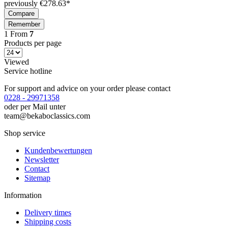
previously €278.63*
Compare
Remember
1
From
7
Products per page
Viewed
Service hotline
For support and advice on your order please contact
0228 - 29971358
oder per Mail unter
team@bekaboclassics.com
Shop service
Kundenbewertungen
Newsletter
Contact
Sitemap
Information
Delivery times
Shipping costs