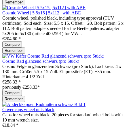
Remember
Cosmic Wheel | 5.5x15 | 5x112 | with ABE
Cosmic wheel, polished black, including type approval (TUV
certificate). Sold each. Size: 5.5 x 15. Offset: +20. Bolt pattern: 5 x
112. Bolt pattern adapters needed for the Beetle patterns: adapter
5x205 to 5x130 (article 4002591) for VW...
€204.60 *
Compare
Remember
Cosmo Rad glänzend schwarz (pro Stück)
Cosmo Felge in glänzendem Schwarz (pro Stück). Lochkreis: 4 x
130 mm. Größe: 5.5 x 15 Zoll. Einpresstiefe (ET): +35 mm.
Hinterkante: 4 1/2 Zoll
€258.33 *
previously €258.33*
Compare
Remember
Cover caps wheel nuts black
Caps for wheel nuts black. 20 pieces for standard wheel bolts with
19 mm wrench size.
€18.84 *